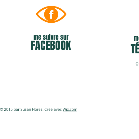
me suivre sur
me
FACEBOOK
​
0
© 2015 par Susan Florez. Créé avec
Wix.com